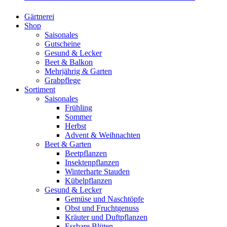
Gärtnerei
Shop
Saisonales
Gutscheine
Gesund & Lecker
Beet & Balkon
Mehrjährig & Garten
Grabpflege
Sortiment
Saisonales
Frühling
Sommer
Herbst
Advent & Weihnachten
Beet & Garten
Beetpflanzen
Insektenpflanzen
Winterharte Stauden
Kübelpflanzen
Gesund & Lecker
Gemüse und Naschtöpfe
Obst und Fruchtgenuss
Kräuter und Duftpflanzen
Essbare Blüten