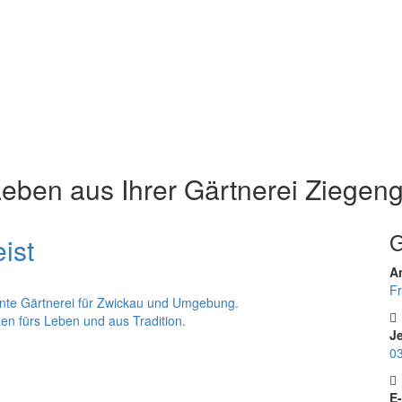
 Leben
aus Ihrer Gärtnerei Ziegeng
G
An
Fr
tente Gärtnerei für Zwickau und Umgebung.
en fürs Leben und aus Tradition.
Je
03
E-