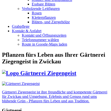
Essbare Blüten
Verholzende Leitfiguren
Rosen
Kletterpflanzen
Blüten- und Ziergehölze
Grabpflege
Kontakt & Anfahrt
Kontakt und Öffnungszeiten
Telefonnummer wählen
Route in Google-Maps laden
Pflanzen fürs Leben
aus Ihrer Gärtnerei
Ziegengeist in Zwickau
Gärtnerei Ziegengeist ist ihre freundliche und kompetente Gärtnerei
für Zwickau und Umgebung. Erlebnis und Genuss rund ums
blühende Grün - Pflanzen fürs Leben und aus Tradition.
Gärtnerei