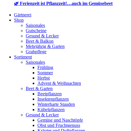
🌿 Ferienzeit ist Pflanzzeit!…auch im Gemüsebeet
Gärtnerei
Shop
Saisonales
Gutscheine
Gesund & Lecker
Beet & Balkon
Mehrjährig & Garten
Grabpflege
Sortiment
Saisonales
Frühling
Sommer
Herbst
Advent & Weihnachten
Beet & Garten
Beetpflanzen
Insektenpflanzen
Winterharte Stauden
Kübelpflanzen
Gesund & Lecker
Gemüse und Naschtöpfe
Obst und Fruchtgenuss
Kräuter und Duftpflanzen