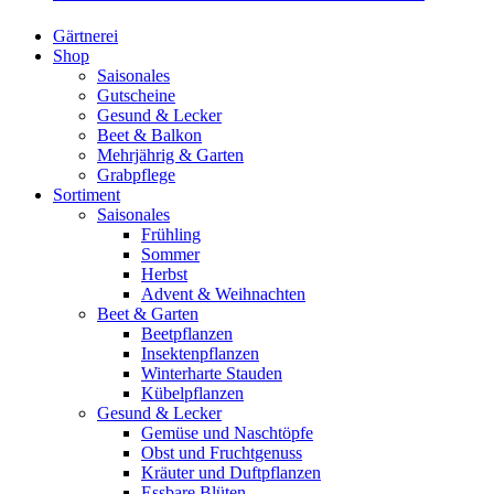
Gärtnerei
Shop
Saisonales
Gutscheine
Gesund & Lecker
Beet & Balkon
Mehrjährig & Garten
Grabpflege
Sortiment
Saisonales
Frühling
Sommer
Herbst
Advent & Weihnachten
Beet & Garten
Beetpflanzen
Insektenpflanzen
Winterharte Stauden
Kübelpflanzen
Gesund & Lecker
Gemüse und Naschtöpfe
Obst und Fruchtgenuss
Kräuter und Duftpflanzen
Essbare Blüten