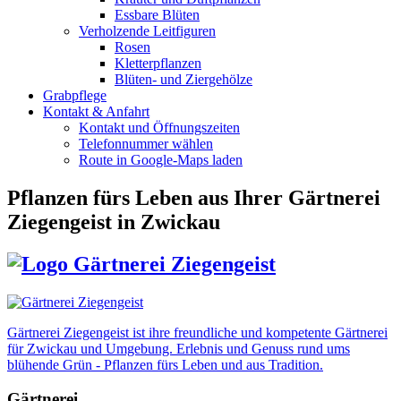
Essbare Blüten
Verholzende Leitfiguren
Rosen
Kletterpflanzen
Blüten- und Ziergehölze
Grabpflege
Kontakt & Anfahrt
Kontakt und Öffnungszeiten
Telefonnummer wählen
Route in Google-Maps laden
Pflanzen fürs Leben
aus Ihrer Gärtnerei
Ziegengeist in Zwickau
Gärtnerei Ziegengeist ist ihre freundliche und kompetente Gärtnerei
für Zwickau und Umgebung. Erlebnis und Genuss rund ums
blühende Grün - Pflanzen fürs Leben und aus Tradition.
Gärtnerei