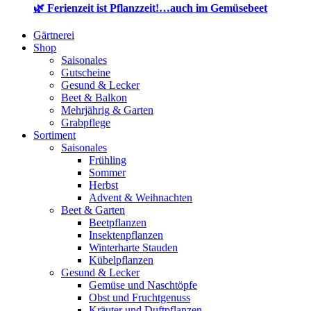
🌿 Ferienzeit ist Pflanzzeit!…auch im Gemüsebeet
Gärtnerei
Shop
Saisonales
Gutscheine
Gesund & Lecker
Beet & Balkon
Mehrjährig & Garten
Grabpflege
Sortiment
Saisonales
Frühling
Sommer
Herbst
Advent & Weihnachten
Beet & Garten
Beetpflanzen
Insektenpflanzen
Winterharte Stauden
Kübelpflanzen
Gesund & Lecker
Gemüse und Naschtöpfe
Obst und Fruchtgenuss
Kräuter und Duftpflanzen