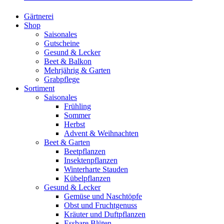
Gärtnerei
Shop
Saisonales
Gutscheine
Gesund & Lecker
Beet & Balkon
Mehrjährig & Garten
Grabpflege
Sortiment
Saisonales
Frühling
Sommer
Herbst
Advent & Weihnachten
Beet & Garten
Beetpflanzen
Insektenpflanzen
Winterharte Stauden
Kübelpflanzen
Gesund & Lecker
Gemüse und Naschtöpfe
Obst und Fruchtgenuss
Kräuter und Duftpflanzen
Essbare Blüten