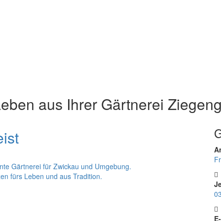
 Leben
aus Ihrer Gärtnerei Ziegeng
G
An
Fr
tente Gärtnerei für Zwickau und Umgebung.
en fürs Leben und aus Tradition.
Je
03
E-