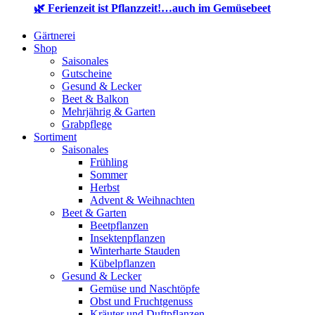
🌿 Ferienzeit ist Pflanzzeit!…auch im Gemüsebeet
Gärtnerei
Shop
Saisonales
Gutscheine
Gesund & Lecker
Beet & Balkon
Mehrjährig & Garten
Grabpflege
Sortiment
Saisonales
Frühling
Sommer
Herbst
Advent & Weihnachten
Beet & Garten
Beetpflanzen
Insektenpflanzen
Winterharte Stauden
Kübelpflanzen
Gesund & Lecker
Gemüse und Naschtöpfe
Obst und Fruchtgenuss
Kräuter und Duftpflanzen