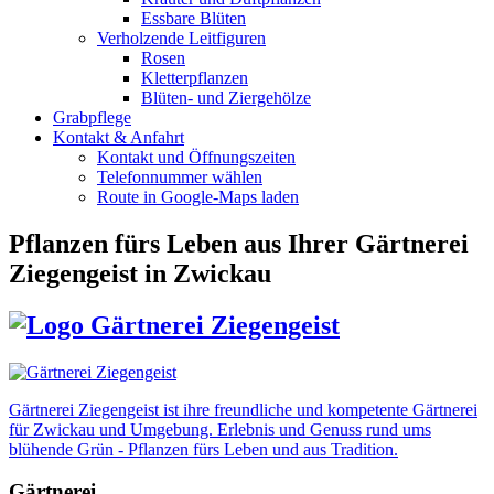
Essbare Blüten
Verholzende Leitfiguren
Rosen
Kletterpflanzen
Blüten- und Ziergehölze
Grabpflege
Kontakt & Anfahrt
Kontakt und Öffnungszeiten
Telefonnummer wählen
Route in Google-Maps laden
Pflanzen fürs Leben
aus Ihrer Gärtnerei
Ziegengeist in Zwickau
Gärtnerei Ziegengeist ist ihre freundliche und kompetente Gärtnerei
für Zwickau und Umgebung. Erlebnis und Genuss rund ums
blühende Grün - Pflanzen fürs Leben und aus Tradition.
Gärtnerei