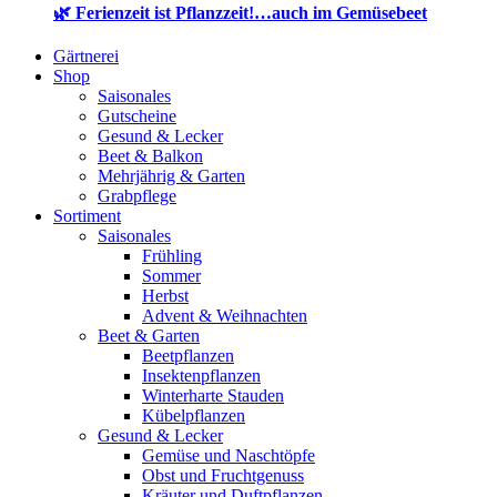
🌿 Ferienzeit ist Pflanzzeit!…auch im Gemüsebeet
Gärtnerei
Shop
Saisonales
Gutscheine
Gesund & Lecker
Beet & Balkon
Mehrjährig & Garten
Grabpflege
Sortiment
Saisonales
Frühling
Sommer
Herbst
Advent & Weihnachten
Beet & Garten
Beetpflanzen
Insektenpflanzen
Winterharte Stauden
Kübelpflanzen
Gesund & Lecker
Gemüse und Naschtöpfe
Obst und Fruchtgenuss
Kräuter und Duftpflanzen