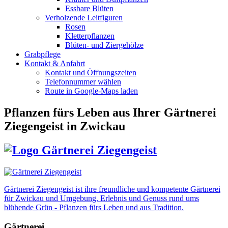
Essbare Blüten
Verholzende Leitfiguren
Rosen
Kletterpflanzen
Blüten- und Ziergehölze
Grabpflege
Kontakt & Anfahrt
Kontakt und Öffnungszeiten
Telefonnummer wählen
Route in Google-Maps laden
Pflanzen fürs Leben
aus Ihrer Gärtnerei
Ziegengeist in Zwickau
Gärtnerei Ziegengeist ist ihre freundliche und kompetente Gärtnerei
für Zwickau und Umgebung. Erlebnis und Genuss rund ums
blühende Grün - Pflanzen fürs Leben und aus Tradition.
Gärtnerei