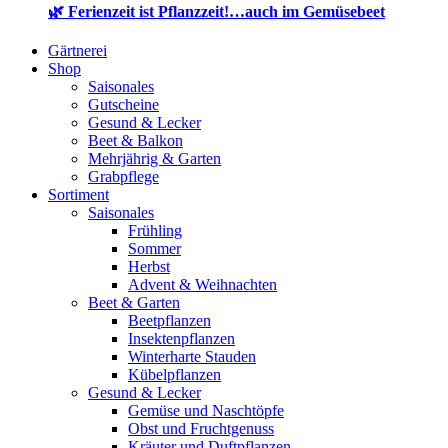
🌿 Ferienzeit ist Pflanzzeit!…auch im Gemüsebeet
Gärtnerei
Shop
Saisonales
Gutscheine
Gesund & Lecker
Beet & Balkon
Mehrjährig & Garten
Grabpflege
Sortiment
Saisonales
Frühling
Sommer
Herbst
Advent & Weihnachten
Beet & Garten
Beetpflanzen
Insektenpflanzen
Winterharte Stauden
Kübelpflanzen
Gesund & Lecker
Gemüse und Naschtöpfe
Obst und Fruchtgenuss
Kräuter und Duftpflanzen