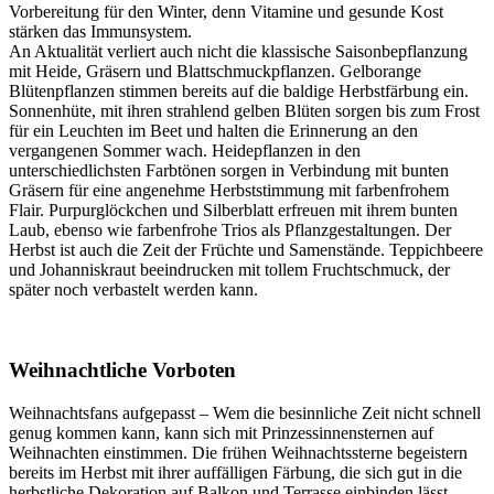
Vorbereitung für den Winter, denn Vitamine und gesunde Kost
stärken das Immunsystem.
An Aktualität verliert auch nicht die klassische Saisonbepflanzung
mit Heide, Gräsern und Blattschmuckpflanzen. Gelborange
Blütenpflanzen stimmen bereits auf die baldige Herbstfärbung ein.
Sonnenhüte, mit ihren strahlend gelben Blüten sorgen bis zum Frost
für ein Leuchten im Beet und halten die Erinnerung an den
vergangenen Sommer wach. Heidepflanzen in den
unterschiedlichsten Farbtönen sorgen in Verbindung mit bunten
Gräsern für eine angenehme Herbststimmung mit farbenfrohem
Flair. Purpurglöckchen und Silberblatt erfreuen mit ihrem bunten
Laub, ebenso wie farbenfrohe Trios als Pflanzgestaltungen. Der
Herbst ist auch die Zeit der Früchte und Samenstände. Teppichbeere
und Johanniskraut beeindrucken mit tollem Fruchtschmuck, der
später noch verbastelt werden kann.
Weihnachtliche Vorboten
Weihnachtsfans aufgepasst – Wem die besinnliche Zeit nicht schnell
genug kommen kann, kann sich mit Prinzessinnensternen auf
Weihnachten einstimmen. Die frühen Weihnachtssterne begeistern
bereits im Herbst mit ihrer auffälligen Färbung, die sich gut in die
herbstliche Dekoration auf Balkon und Terrasse einbinden lässt.