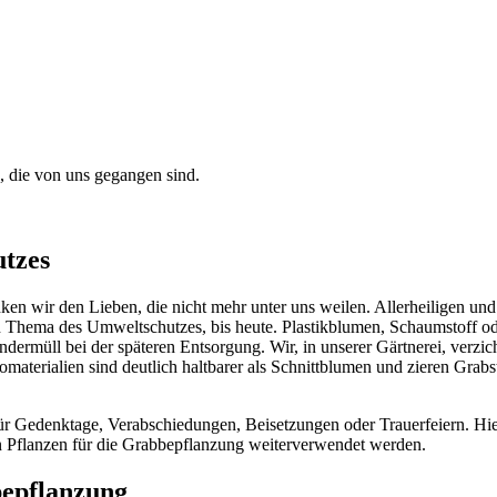
, die von uns gegangen sind.
utzes
nken wir den Lieben, die nicht mehr unter uns weilen. Allerheiligen un
 Thema des Umweltschutzes, bis heute. Plastikblumen, Schaumstoff ode
ndermüll bei der späteren Entsorgung. Wir, in unserer Gärtnerei, verzi
komaterialien sind deutlich haltbarer als Schnittblumen und zieren Grab
ür Gedenktage, Verabschiedungen, Beisetzungen oder Trauerfeiern. Hi
en Pflanzen für die Grabbepflanzung weiterverwendet werden.
bepflanzung